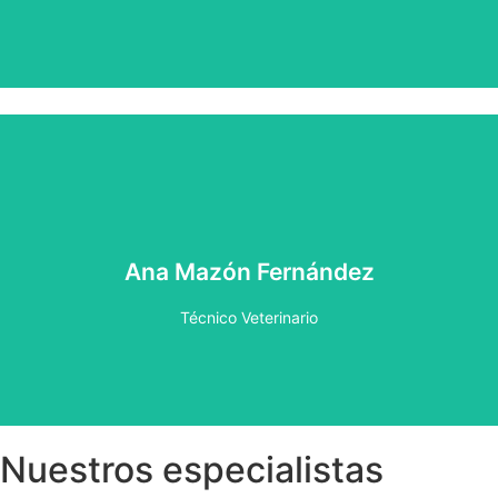
Técnico veterinario con formación exclusiva en centro de
urgencias y hospitalización. Cuenta con diversos cursos
Ana Mazón Fernández
enfocados a urgencias, además de contar con una gran
vocación hacia esta profesión.
Técnico Veterinario
Nuestros especialistas