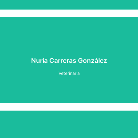
Veterinaria con más de 4 años de experiencia en el
ámbito clínico, principalmente en urgencias y
hospitalización. Ha realizado diversas estancias en
Nuria Carreras González
Hospitales de Referencia. Cuenta con diversos cursos de
formación continua, entre ellos un postgrado de
Veterinaria
urgencias