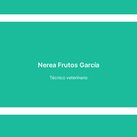
Técnico veterinario con más de 3 años de experiencia en
diferentes centros de renombre, ha desarrollado su
Nerea Frutos García
actividad profesional principalmente en hospitalización y
UCI.
Técnico veterinario