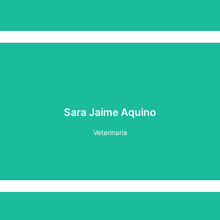
Veterinaria con más de 5 años de experiencia en el
sector. Ha realizado gran cantidad de cursos y estudios,
Sara Jaime Aquino
destacando los de diagnóstico por imagen y medicina
felina
Veterinaria